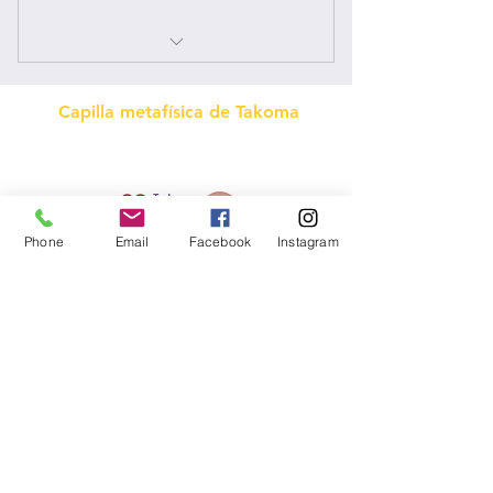
Unlimited Access
Capilla metafísica de Takoma
Phone
Email
Facebook
Instagram
La mayoría de las clases,
recepciones y reuniones se llevan a
cabo en:
1901 Powder Mill Road
Silver Spring, MD 20903
Consulte el sitio de reuniones de
TMC para conocer los cambios o
actualizaciones.