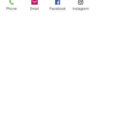
controlada;
Phone
Email
Facebook
Instagram
¡Regístrate ahora!
Capilla metafísica de Takoma
La mayoría de las clases,
recepciones y reuniones se llevan a
cabo en:
1901 Powder Mill Road