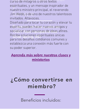
curso de milagros u otros textos
y
espirituales, y un mensaje inspirador de
nuestro ministro principal, el reverendo
Servicio
Jim Webb, o de uno de nuestros talentosos
invitados. Altavoces.
Diseñado para tocar tu corazón y elevar tu
El servicio se lleva a cabo en:
espíritu, puedes hacer nuevos amigos y
socializar con personas de ideas afines.
10501 New Hampshire Ave
Reciba soluciones espirituales únicas
Silver Spring, MD
para los desafíos cotidianos comunes y
establezca una conexión más fuerte con
su poder superior.
Aprenda más sobre nuestras clases y
ministerios
¿Cómo convertirse en
miembro?
Beneficios incluidos: